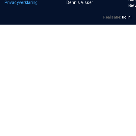
Privacyverklaring
Dennis Visser
Bie
Realisatie:
tidi.nl