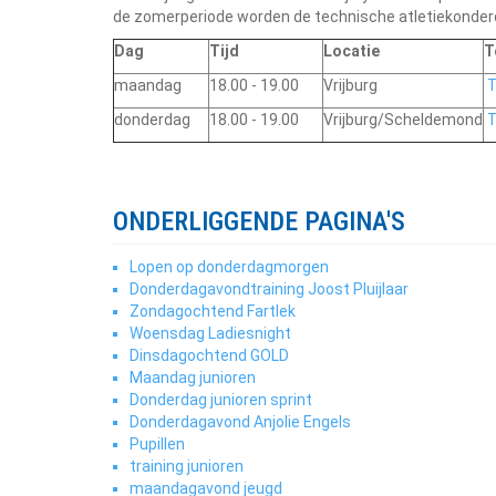
de zomerperiode worden de technische atletiekonderde
Dag
Tijd
Locatie
T
maandag
18.00 - 19.00
Vrijburg
T
donderdag
18.00 - 19.00
Vrijburg/Scheldemond
T
ONDERLIGGENDE PAGINA'S
Lopen op donderdagmorgen
Donderdagavondtraining Joost Pluijlaar
Zondagochtend Fartlek
Woensdag Ladiesnight
Dinsdagochtend GOLD
Maandag junioren
Donderdag junioren sprint
Donderdagavond Anjolie Engels
Pupillen
training junioren
maandagavond jeugd