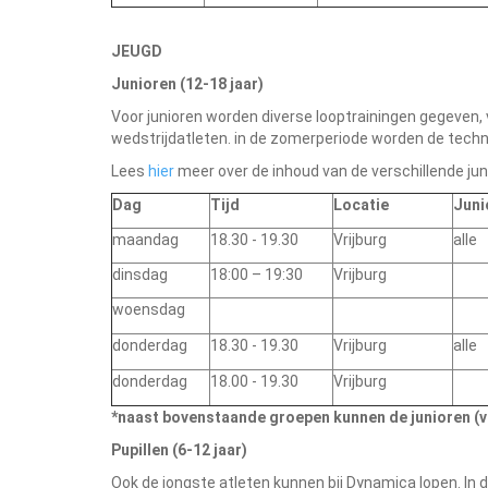
JEUGD
Junioren (12-18 jaar)
Voor junioren worden diverse looptrainingen gegeven, vo
wedstrijdatleten. in de zomerperiode worden de tech
Lees
hier
meer over de inhoud van de verschillende jun
Dag
Tijd
Locatie
Juni
maandag
18.30 - 19.30
Vrijburg
alle
dinsdag
18:00 – 19:30
Vrijburg
woensdag
donderdag
18.30 - 19.30
Vrijburg
alle
donderdag
18.00 - 19.30
Vrijburg
*naast bovenstaande groepen kunnen de junioren (
Pupillen (6-12 jaar)
Ook de jongste atleten kunnen bij Dynamica lopen. In d