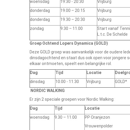
woensdag
19:30 - 20:30
Vrijburg
donderdag
19.00 – 20.15
Vrijburg
donderdag
19.30 – 20.30
Vrijburg
zondag
9.30 – 11.00
Start vanaf Tenn
L.t.c. De Schelde
Groep Ochtend Lopers Dynamica (GOLD)
Deze GOLD groep was aanvankelijk voor de oudere leden
dinsdagochtend en staat dus ook open voor jongere se
elkaar ontmoeten, speelt een belangrijke rol.
Dag
Tijd
Locatie
Doelgr
dinsdag
10.00 - 11.30
Vrijburg
GOLD*
NORDIC WALKING
Er zijn 2 speciale groepen voor Nordic Walking:
Dag
Tijd
Locatie
woensdag
9.30 – 11.00
PP Oranjezon
Vrouwenpolder