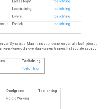
Ladies Night
toelichting
Looptraining
toelichting
Divers
toelichting
isclub
Fartlek
toelichting
 van Dynamica. Maar is nu voor senioren van alle leeftijden op
nioren-lopers die overdag kunnen trainen. Het sociale aspect,
oep
Toelichting
toelichting
Doelgroep
Toelichting
Nordic Walking