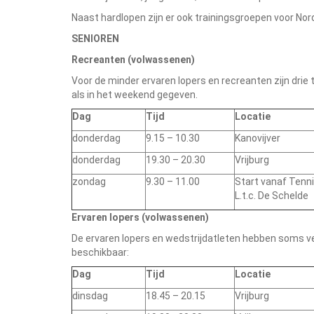
Naast hardlopen zijn er ook trainingsgroepen voor Nor
SENIOREN
Recreanten (volwassenen)
Voor de minder ervaren lopers en recreanten zijn drie
als in het weekend gegeven.
Dag
Tijd
Locatie
donderdag
9.15 – 10.30
Kanovijver
donderdag
19.30 – 20.30
Vrijburg
zondag
9.30 – 11.00
Start vanaf Tenn
L.t.c. De Schelde
Ervaren lopers (volwassenen)
De ervaren lopers en wedstrijdatleten hebben soms ver
beschikbaar:
Dag
Tijd
Locatie
dinsdag
18.45 – 20.15
Vrijburg