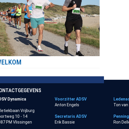
WELKOM
ONTACTGEGEVENS
DSV Dynamica
Voorzitter ADSV
Ledenad
Anton Engels
Ton van
letiekbaan Vrijburg
ortweg 10 - 14
Secretaris ADSV
Pennin
87 PM Vlissingen
Erik Bassie
Ron Del