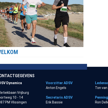
WELKOM
ONTACTGEGEVENS
DSV Dynamica
Voorzitter ADSV
Ledenad
Anton Engels
Ton van
letiekbaan Vrijburg
ortweg 10 - 14
Secretaris ADSV
Pennin
87 PM Vlissingen
Erik Bassie
Ron Del