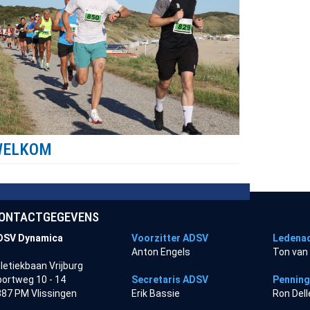
WELKOM
ONTACTGEGEVENS
DSV Dynamica
Voorzitter ADSV
Ledenad
Anton Engels
Ton van
letiekbaan Vrijburg
ortweg 10 - 14
Secretaris ADSV
Pennin
87 PM Vlissingen
Erik Bassie
Ron Del