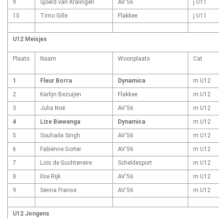
9
Sjoerd van Kralingen
AV'56
j U11
10
Timo Gille
Flakkee
j U11
U12 Meisjes
Plaats
Naam
Woonplaats
Cat
1
Fleur Borra
Dynamica
m U12
2
Karlijn Bezuijen
Flakkee
m U12
3
Julia Noë
AV'56
m U12
4
Lize Biewenga
Dynamica
m U12
5
Souhaila Singh
AV'56
m U12
6
Fabiënne Gorter
AV'56
m U12
7
Loïs de Guchteneire
Scheldesport
m U12
8
Ilse Rijk
AV'56
m U12
9
Senna Franse
AV'56
m U12
U12 Jongens