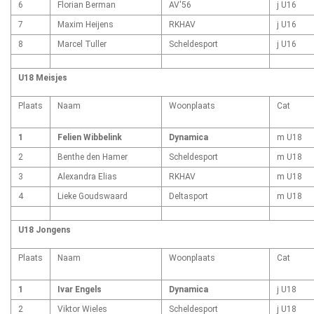
6
Florian Berman
AV'56
j U16
7
Maxim Heijens
RKHAV
j U16
8
Marcel Tuller
Scheldesport
j U16
U18 Meisjes
Plaats
Naam
Woonplaats
Cat
1
Felien Wibbelink
Dynamica
m U18
2
Benthe den Hamer
Scheldesport
m U18
3
Alexandra Elias
RKHAV
m U18
4
Lieke Goudswaard
Deltasport
m U18
U18 Jongens
Plaats
Naam
Woonplaats
Cat
1
Ivar Engels
Dynamica
j U18
2
Viktor Wieles
Scheldesport
j U18