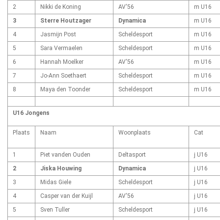
2
Nikki de Koning
AV'56
m U16
3
Sterre Houtzager
Dynamica
m U16
4
Jasmijn Post
Scheldesport
m U16
5
Sara Vermaelen
Scheldesport
m U16
6
Hannah Moelker
AV'56
m U16
7
Jo-Ann Soethaert
Scheldesport
m U16
8
Maya den Toonder
Scheldesport
m U16
U16 Jongens
Plaats
Naam
Woonplaats
Cat
1
Piet vanden Ouden
Deltasport
j U16
2
Jiska Houwing
Dynamica
j U16
3
Midas Giele
Scheldesport
j U16
4
Casper van der Kuijl
AV'56
j U16
5
Sven Tuller
Scheldesport
j U16