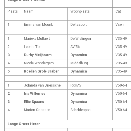
Plaats
Naam
Woonplaats
Cat
1
Emma van Mourik
Deltasport
Vsen
1
Marieke Mullaert
De Wielingen
V35-49
2
Leonie Ton
AV'56
V35-49
3
Durby Meijboom
Dynamica
V35-49
4
Nicole Wondergem
Middelburg
V35-49
5
Roelien Grob-Braber
Dynamica
V35-49
1
Jolanda van Driessche
RKHAV
V50-64
2
Ina Willemse
Dynamica
V50-64
3
Ellie Spaans
Dynamica
V50-64
4
Marion Goossen
Scheldesport
V50-64
Lange Cross Heren