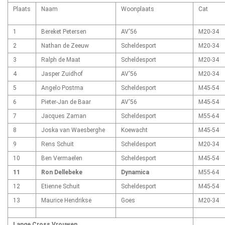
Plaats
Naam
Woonplaats
Cat
1
Bereket Petersen
AV'56
M20-34
2
Nathan de Zeeuw
Scheldesport
M20-34
3
Ralph de Maat
Scheldesport
M20-34
4
Jasper Zuidhof
AV'56
M20-34
5
Angelo Postma
Scheldesport
M45-54
6
Pieter-Jan de Baar
AV'56
M45-54
7
Jacques Zaman
Scheldesport
M55-64
8
Joska van Waesberghe
Koewacht
M45-54
9
Rens Schuit
Scheldesport
M20-34
10
Ben Vermaelen
Scheldesport
M45-54
11
Ron Dellebeke
Dynamica
M55-64
12
Etienne Schuit
Scheldesport
M45-54
13
Maurice Hendrikse
Goes
M20-34
Lange Cross Vrouwen