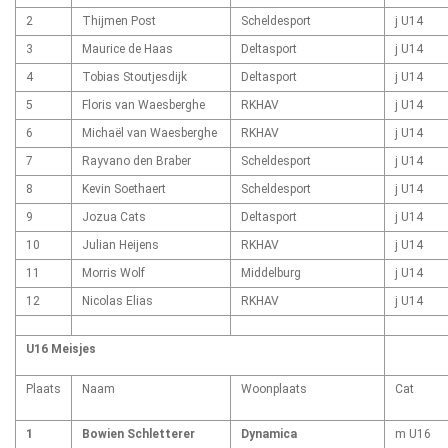
2
Thijmen Post
Scheldesport
j U14
3
Maurice de Haas
Deltasport
j U14
4
Tobias Stoutjesdijk
Deltasport
j U14
5
Floris van Waesberghe
RKHAV
j U14
6
Michaël van Waesberghe
RKHAV
j U14
7
Rayvano den Braber
Scheldesport
j U14
8
Kevin Soethaert
Scheldesport
j U14
9
Jozua Cats
Deltasport
j U14
10
Julian Heijens
RKHAV
j U14
11
Morris Wolf
Middelburg
j U14
12
Nicolas Elias
RKHAV
j U14
U16 Meisjes
Plaats
Naam
Woonplaats
Cat
1
Bowien Schletterer
Dynamica
m U16