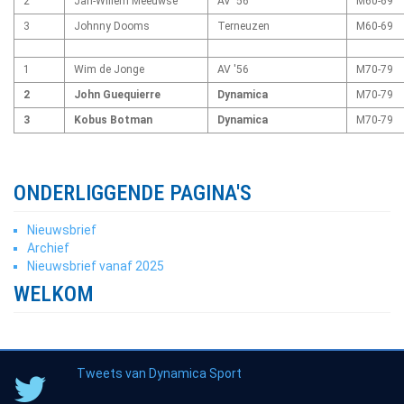
2
Jan-Willem Meeuwse
AV '56
M60-69
3
Johnny Dooms
Terneuzen
M60-69
1
Wim de Jonge
AV '56
M70-79
2
John Guequierre
Dynamica
M70-79
3
Kobus Botman
Dynamica
M70-79
ONDERLIGGENDE PAGINA'S
Nieuwsbrief
Archief
Nieuwsbrief vanaf 2025
WELKOM
Tweets van Dynamica Sport