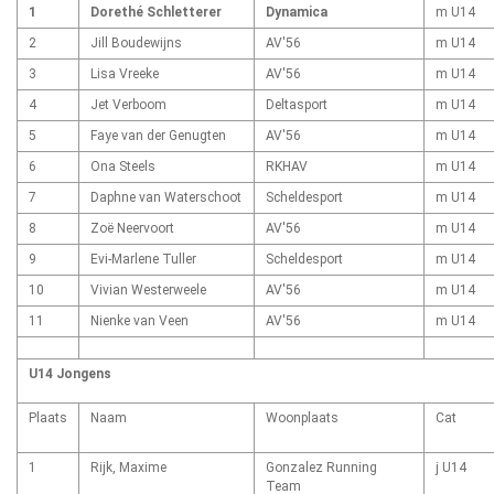
1
Dorethé Schletterer
Dynamica
m U14
2
Jill Boudewijns
AV'56
m U14
3
Lisa Vreeke
AV'56
m U14
4
Jet Verboom
Deltasport
m U14
5
Faye van der Genugten
AV'56
m U14
6
Ona Steels
RKHAV
m U14
7
Daphne van Waterschoot
Scheldesport
m U14
8
Zoë Neervoort
AV'56
m U14
9
Evi-Marlene Tuller
Scheldesport
m U14
10
Vivian Westerweele
AV'56
m U14
11
Nienke van Veen
AV'56
m U14
U14 Jongens
Plaats
Naam
Woonplaats
Cat
1
Rijk, Maxime
Gonzalez Running
j U14
Team