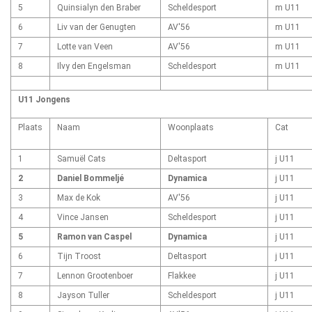
5
Quinsialyn den Braber
Scheldesport
m U11
6
Liv van der Genugten
AV'56
m U11
7
Lotte van Veen
AV'56
m U11
8
Ilvy den Engelsman
Scheldesport
m U11
U11 Jongens
Plaats
Naam
Woonplaats
Cat
1
Samuël Cats
Deltasport
j U11
2
Daniel Bommeljé
Dynamica
j U11
3
Max de Kok
AV'56
j U11
4
Vince Jansen
Scheldesport
j U11
5
Ramon van Caspel
Dynamica
j U11
6
Tijn Troost
Deltasport
j U11
7
Lennon Grootenboer
Flakkee
j U11
8
Jayson Tuller
Scheldesport
j U11