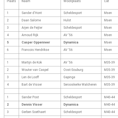
Plaats
Naam
Woonplaats
Cat
1
Sander d'Hont
Scheldesport
Msen
2
Daan Salome
Hulst
Msen
3
Arjen de Feijter
Scheldesport
Msen
4
Arnoud Rijk
AV '56
Msen
5
Casper Oppenneer
Dynamica
Msen
6
Francois Hendrikse
AV '56
Msen
1
Martijn de Kok
AV '56
M35-39
2
Wouter van Caspel
Oost-Souburg
M35-39
3
Len de Looff
Gapinge
M35-39
4
Bart de Visser
Serooskerke Walcheren
M35-39
1
Sander Post
Scheldesport
M40-44
2
Dennis Visser
Dynamica
M40-44
3
Gerben Soethaert
Scheldesport
M40-44