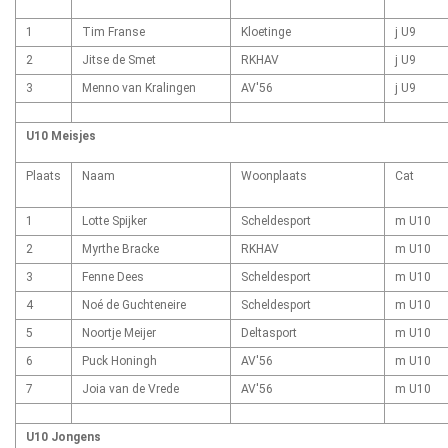
1
Tim Franse
Kloetinge
j U9
2
Jitse de Smet
RKHAV
j U9
3
Menno van Kralingen
AV'56
j U9
U10 Meisjes
Plaats
Naam
Woonplaats
Cat
1
Lotte Spijker
Scheldesport
m U10
2
Myrthe Bracke
RKHAV
m U10
3
Fenne Dees
Scheldesport
m U10
4
Noé de Guchteneire
Scheldesport
m U10
5
Noortje Meijer
Deltasport
m U10
6
Puck Honingh
AV'56
m U10
7
Joia van de Vrede
AV'56
m U10
U10 Jongens