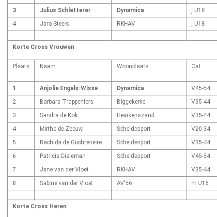
3
Julius Schletterer
Dynamica
j U18
4
Jaro Steels
RKHAV
j U18
Korte Cross Vrouwen
Plaats
Naam
Woonplaats
Cat
1
Anjolie Engels-Wisse
Dynamica
V45-54
2
Barbara Trappeniers
Biggekerke
V35-44
3
Sandra de Kok
Heinkenszand
V35-44
4
Mirthe de Zeeuw
Scheldesport
V20-34
5
Rachida de Guchteneire
Scheldesport
V35-44
6
Patricia Dieleman
Scheldesport
V45-54
7
Jane van der Vloet
RKHAV
V35-44
8
Sabine van der Vloet
AV'56
m U16
Korte Cross Heren