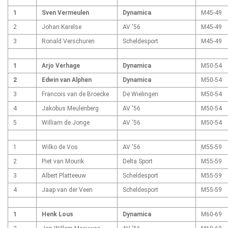
1
Sven Vermeulen
Dynamica
M45-49
2
Johan Karelse
AV '56
M45-49
3
Ronald Verschuren
Scheldesport
M45-49
1
Arjo Verhage
Dynamica
M50-54
2
Edwin van Alphen
Dynamica
M50-54
3
Francois van de Broecke
De Wielingen
M50-54
4
Jakobus Meulenberg
AV '56
M50-54
5
William de Jonge
AV '56
M50-54
1
Wilko de Vos
AV '56
M55-59
2
Piet van Mourik
Delta Sport
M55-59
3
Albert Platteeuw
Scheldesport
M55-59
4
Jaap van der Veen
Scheldesport
M55-59
1
Henk Lous
Dynamica
M60-69