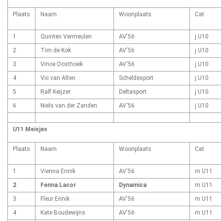
Plaats
Naam
Woonplaats
Cat
1
Quinten Vermeulen
AV'56
j U10
2
Tim de Kok
AV'56
j U10
3
Vince Oosthoek
AV'56
j U10
4
Vic van Alten
Scheldesport
j U10
5
Ralf Keijzer
Deltasport
j U10
6
Niels van der Zanden
AV'56
j U10
U11 Meisjes
Plaats
Naam
Woonplaats
Cat
1
Vienna Ennik
AV'56
m U11
2
Fenna Lacor
Dynamica
m U11
3
Fleur Ennik
AV'56
m U11
4
Kate Boudewijns
AV'56
m U11