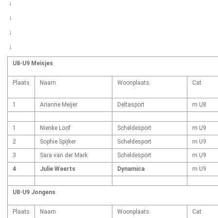
↓
↓
↓
↓
U8-U9 Meisjes
Plaats
Naam
Woonplaats
Cat
1
Arianne Meijer
Deltasport
m U8
1
Nienke Loof
Scheldesport
m U9
2
Sophie Spijker
Scheldesport
m U9
3
Sara van der Mark
Scheldesport
m U9
4
Julie Weerts
Dynamica
m U9
U8-U9 Jongens
Plaats
Naam
Woonplaats
Cat