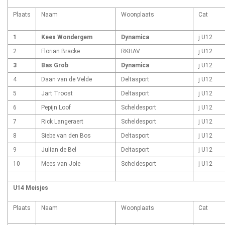
Plaats
Naam
Woonplaats
Cat
1
Kees Wondergem
Dynamica
j U12
2
Florian Bracke
RKHAV
j U12
3
Bas Grob
Dynamica
j U12
4
Daan van de Velde
Deltasport
j U12
5
Jart Troost
Deltasport
j U12
6
Pepijn Loof
Scheldesport
j U12
7
Rick Langeraert
Scheldesport
j U12
8
Siebe van den Bos
Deltasport
j U12
9
Julian de Bel
Deltasport
j U12
10
Mees van Jole
Scheldesport
j U12
U14 Meisjes
Plaats
Naam
Woonplaats
Cat