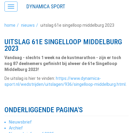
DYNAMICA SPORT
Toggle
navigation
home
nieuws
uitslag 61e singelloop middelburg 2023
UITSLAG 61E SINGELLOOP MIDDELBURG
2023
Vandaag - slechts 1 week na de kustmarathon - zijn er toch
nog 87 deelnemers gefinisht bij alweer de 61e Singelloop
Middelburg 2023!
De uitslag is hier te vinden:
https://www.dynamica-
sport.nl/wedstrijden/uitslagen/936/singelloop-middelburg.html
.
ONDERLIGGENDE PAGINA'S
Nieuwsbrief
Archief