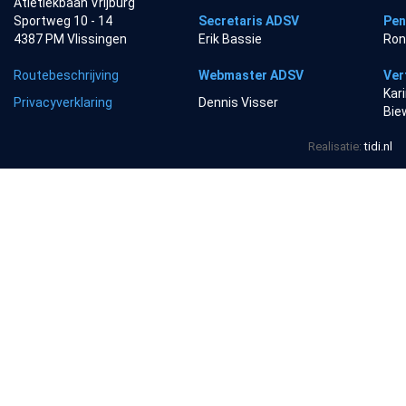
Atletiekbaan Vrijburg
Sportweg 10 - 14
Secretaris ADSV
Pen
4387 PM Vlissingen
Erik Bassie
Ron
Routebeschrijving
Webmaster ADSV
Ver
Kar
Privacyverklaring
Dennis Visser
Bie
Realisatie:
tidi.nl