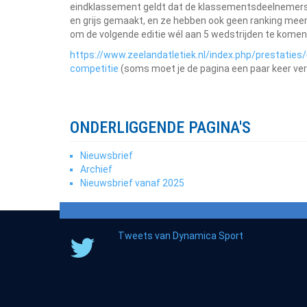
eindklassement geldt dat de klassementsdeelnemers d
en grijs gemaakt, en ze hebben ook geen ranking meer.
om de volgende editie wél aan 5 wedstrijden te kome
https://www.zeelandatletiek.nl/index.php/prestatie
competitie
(soms moet je de pagina een paar keer verv
ONDERLIGGENDE PAGINA'S
Nieuwsbrief
Archief
Nieuwsbrief vanaf 2025
Tweets van Dynamica Sport