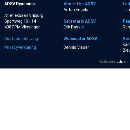
ADSV Dynamica
Voorzitter ADSV
Led
Anton Engels
Ton
Atletiekbaan Vrijburg
Sportweg 10 - 14
Secretaris ADSV
Pen
4387 PM Vlissingen
Erik Bassie
Ron
Routebeschrijving
Webmaster ADSV
Ver
Kar
Privacyverklaring
Dennis Visser
Bie
Realisatie:
tidi.nl