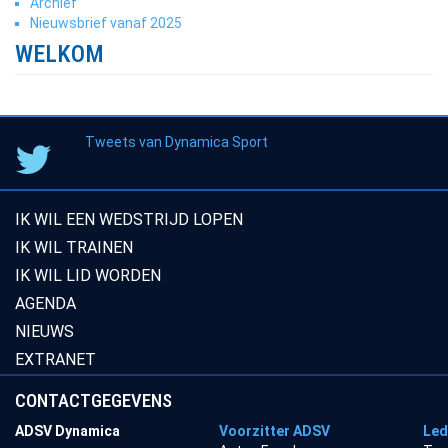
Archief
Nieuwsbrief vanaf 2025
WELKOM
Tweets van Dynamica Sport
IK WIL EEN WEDSTRIJD LOPEN
IK WIL TRAINEN
IK WIL LID WORDEN
AGENDA
NIEUWS
EXTRANET
CONTACTGEGEVENS
ADSV Dynamica
Voorzitter ADSV
Led