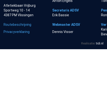
Anton Engels
Ton
Atletiekbaan Vrijburg
Sportweg 10 - 14
Secretaris ADSV
Pen
4387 PM Vlissingen
Erik Bassie
Ron
Routebeschrijving
Webmaster ADSV
Ver
Kar
Privacyverklaring
Dennis Visser
Bie
Realisatie:
tidi.nl