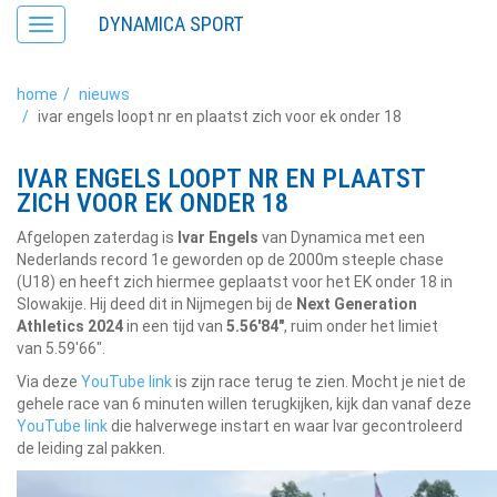
DYNAMICA SPORT
Toggle
navigation
home
nieuws
ivar engels loopt nr en plaatst zich voor ek onder 18
IVAR ENGELS LOOPT NR EN PLAATST
ZICH VOOR EK ONDER 18
Afgelopen zaterdag is
Ivar Engels
van Dynamica met een
Nederlands record 1e geworden op de 2000m steeple chase
(U18) en heeft zich hiermee geplaatst voor het EK onder 18 in
Slowakije. Hij deed dit in Nijmegen bij de
Next Generation
Athletics 2024
in een tijd van
5.56'84"
, ruim onder het limiet
van 5.59'66".
Via deze
YouTube link
is zijn race terug te zien. Mocht je niet de
gehele race van 6 minuten willen terugkijken, kijk dan vanaf deze
YouTube link
die halverwege instart en waar Ivar gecontroleerd
de leiding zal pakken.