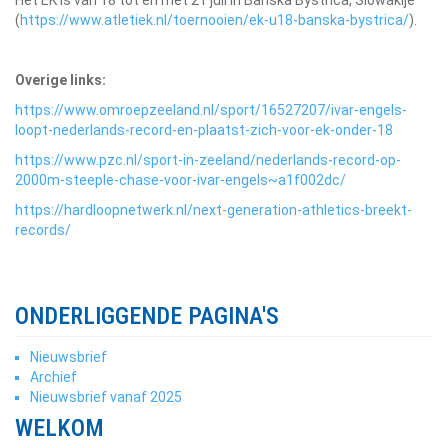
Het EK is van 18 tot en met 21 juli in Banska Bystrica, Slowakije
(
https://www.atletiek.nl/toernooien/ek-u18-banska-bystrica/
).
Overige links:
https://www.omroepzeeland.nl/sport/16527207/ivar-engels-
loopt-nederlands-record-en-plaatst-zich-voor-ek-onder-18
https://www.pzc.nl/sport-in-zeeland/nederlands-record-op-
2000m-steeple-chase-voor-ivar-engels~a1f002dc/
https://hardloopnetwerk.nl/next-generation-athletics-breekt-
records/
ONDERLIGGENDE PAGINA'S
Nieuwsbrief
Archief
Nieuwsbrief vanaf 2025
WELKOM