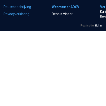
Routebeschrijving
Webmaster ADSV
Ver
Kar
Privacyverklaring
Dennis Visser
Bie
Realisatie:
tidi.nl