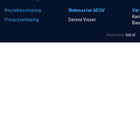
Routebeschrijving
Webmaster ADSV
Ver
Kar
Privacyverklaring
Dennis Visser
Bie
Realisatie:
tidi.nl