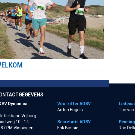
WELKOM
ONTACTGEGEVENS
DSV Dynamica
Voorzitter ADSV
Ledenad
Anton Engels
Ton van
letiekbaan Vrijburg
ortweg 10 - 14
Secretaris ADSV
Pennin
87 PM Vlissingen
Erik Bassie
Ron Del