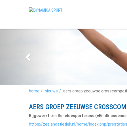
home
nieuws
aers groep zeeuwse crosscompeti
AERS GROEP ZEEUWSE CROSSCOMP
Bijgewerkt t/m Scheldesportcross (=Eindklassemen
https://zeelandatletiek.nl/home/index.php/prestati