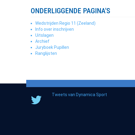
ONDERLIGGENDE PAGINA'S
Wedstrijden Regio 11 (Zeeland)
Info over inschrijven
Uitslagen
Archief
Juryboek Pupillen
Ranglijsten
Tweets van Dynamica Sport