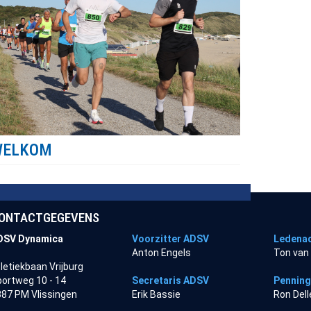
WELKOM
ONTACTGEGEVENS
DSV Dynamica
Voorzitter ADSV
Ledenad
Anton Engels
Ton van
letiekbaan Vrijburg
ortweg 10 - 14
Secretaris ADSV
Pennin
87 PM Vlissingen
Erik Bassie
Ron Del