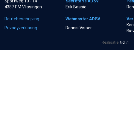
Sportweg 10 - 14
Secretaris ADSV
Pen
4387 PM Vlissingen
Erik Bassie
Ron
Routebeschrijving
Webmaster ADSV
Ver
Kar
Privacyverklaring
Dennis Visser
Bie
Realisatie:
tidi.nl