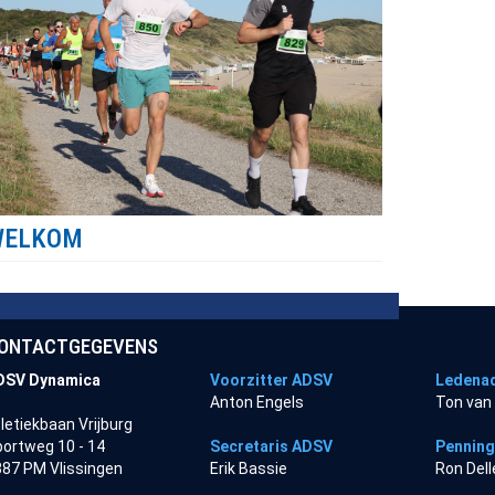
WELKOM
ONTACTGEGEVENS
DSV Dynamica
Voorzitter ADSV
Ledenad
Anton Engels
Ton van
letiekbaan Vrijburg
ortweg 10 - 14
Secretaris ADSV
Pennin
87 PM Vlissingen
Erik Bassie
Ron Del