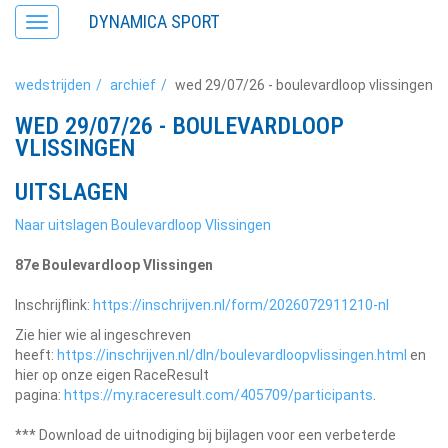
DYNAMICA SPORT
Toggle
navigation
wedstrijden
archief
wed 29/07/26 - boulevardloop vlissingen
WED 29/07/26 - BOULEVARDLOOP
VLISSINGEN
UITSLAGEN
Naar uitslagen Boulevardloop Vlissingen
87e Boulevardloop Vlissingen
Inschrijflink:
https://inschrijven.nl/form/2026072911210-nl
Zie hier wie al ingeschreven
heeft:
https://inschrijven.nl/dln/boulevardloopvlissingen.html
en
hier op onze eigen RaceResult
pagina:
https://my.raceresult.com/405709/participants
.
*** Download de uitnodiging bij bijlagen voor een verbeterde