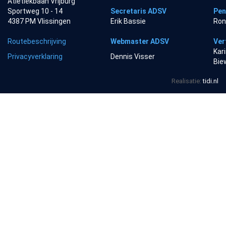
Atletiekbaan Vrijburg
Sportweg 10 - 14
Secretaris ADSV
Pen
4387 PM Vlissingen
Erik Bassie
Ron
Routebeschrijving
Webmaster ADSV
Ver
Kar
Privacyverklaring
Dennis Visser
Bie
Realisatie:
tidi.nl