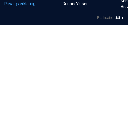
Kar
Privacyverklaring
Dennis Visser
Bie
Realisatie:
tidi.nl