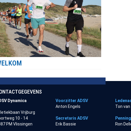
WELKOM
ONTACTGEGEVENS
DSV Dynamica
Voorzitter ADSV
Ledenad
Anton Engels
Ton van
letiekbaan Vrijburg
ortweg 10 - 14
Secretaris ADSV
Pennin
87 PM Vlissingen
Erik Bassie
Ron Del