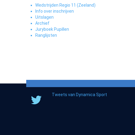
Wedstrijden Regio 11 (Zeeland)
Info over inschrijven
Uitslagen
Archief
Juryboek Pupillen
Ranglijsten
Tweets van Dynamica Sport