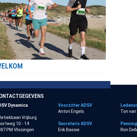
WELKOM
ONTACTGEGEVENS
DSV Dynamica
Voorzitter ADSV
Ledenad
Anton Engels
Ton van
letiekbaan Vrijburg
ortweg 10 - 14
Secretaris ADSV
Pennin
87 PM Vlissingen
Erik Bassie
Ron Del