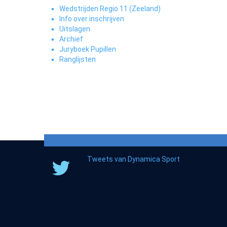
Wedstrijden Regio 11 (Zeeland)
Info over inschrijven
Uitslagen
Archief
Juryboek Pupillen
Ranglijsten
Tweets van Dynamica Sport