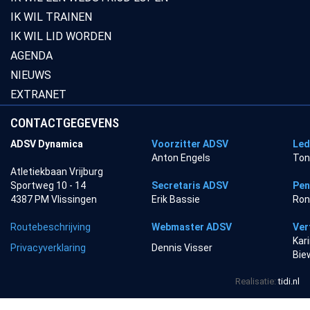
IK WIL TRAINEN
IK WIL LID WORDEN
AGENDA
NIEUWS
EXTRANET
CONTACTGEGEVENS
ADSV Dynamica
Voorzitter ADSV
Led
Anton Engels
Ton
Atletiekbaan Vrijburg
Sportweg 10 - 14
Secretaris ADSV
Pen
4387 PM Vlissingen
Erik Bassie
Ron
Routebeschrijving
Webmaster ADSV
Ver
Kar
Privacyverklaring
Dennis Visser
Bie
Realisatie:
tidi.nl