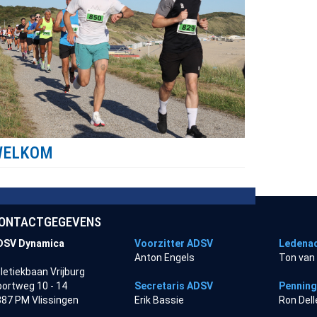
WELKOM
ONTACTGEGEVENS
DSV Dynamica
Voorzitter ADSV
Ledenad
Anton Engels
Ton van
letiekbaan Vrijburg
ortweg 10 - 14
Secretaris ADSV
Pennin
87 PM Vlissingen
Erik Bassie
Ron Del