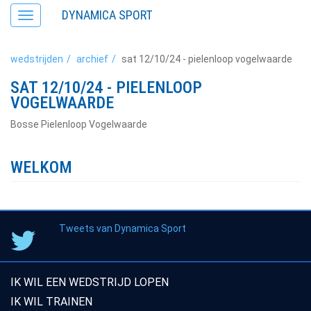
DYNAMICA SPORT
Toggle
navigation
wedstrijden
archief
sat 12/10/24 - pielenloop vogelwaarde
SAT 12/10/24 - PIELENLOOP
VOGELWAARDE
Bosse Pielenloop Vogelwaarde
WELKOM
Tweets van Dynamica Sport
IK WIL EEN WEDSTRIJD LOPEN
IK WIL TRAINEN