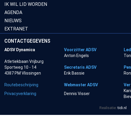
IK WIL LID WORDEN
AGENDA
NIEUWS
EXTRANET
CONTACTGEGEVENS
ADSV Dynamica
Voorzitter ADSV
Led
Anton Engels
Ton
Atletiekbaan Vrijburg
Sportweg 10 - 14
Secretaris ADSV
Pen
4387 PM Vlissingen
Erik Bassie
Ron
Routebeschrijving
Webmaster ADSV
Ver
Kar
Privacyverklaring
Dennis Visser
Bie
Realisatie:
tidi.nl