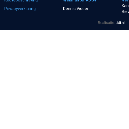
Routebeschrijving
Webmaster ADSV
Ver
Kar
Privacyverklaring
Dennis Visser
Bie
Realisatie:
tidi.nl