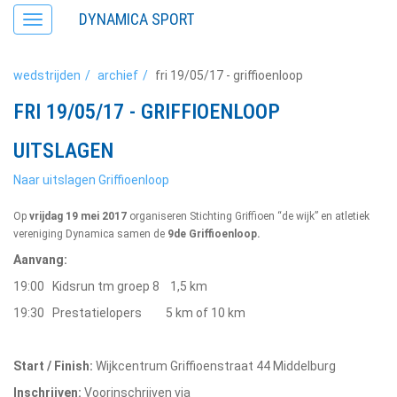
DYNAMICA SPORT
Toggle
navigation
wedstrijden
archief
fri 19/05/17 - griffioenloop
FRI 19/05/17 - GRIFFIOENLOOP
UITSLAGEN
Naar uitslagen Griffioenloop
Op
vrijdag 19 mei 2017
organiseren Stichting Griffioen “de wijk” en
atletiek
vereniging Dynamica samen de
9de Griffioenloop.
Aanvang:
19:00 Kidsrun tm groep 8 1,5 km
19:30 Prestatielopers 5 km of 10 km
Start / Finish:
Wijkcentrum Griffioenstraat 44 Middelburg
Inschrijven:
Voorinschrijven via