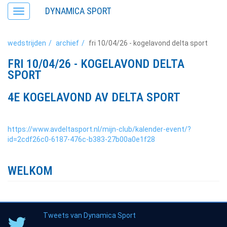
DYNAMICA SPORT
Toggle
navigation
wedstrijden
archief
fri 10/04/26 - kogelavond delta sport
FRI 10/04/26 - KOGELAVOND DELTA
SPORT
4E KOGELAVOND AV DELTA SPORT
https://www.avdeltasport.nl/mijn-club/kalender-event/?
id=2cdf26c0-6187-476c-b383-27b00a0e1f28
WELKOM
Tweets van Dynamica Sport