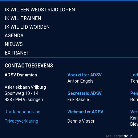
IK WIL EEN WEDSTRIJD LOPEN
IK WIL TRAINEN
IK WIL LID WORDEN
AGENDA
NIEUWS
EXTRANET
CONTACTGEGEVENS
ADSV Dynamica
Voorzitter ADSV
Led
Anton Engels
Ton
Atletiekbaan Vrijburg
Sportweg 10 - 14
Secretaris ADSV
Pen
4387 PM Vlissingen
Erik Bassie
Ron
Routebeschrijving
Webmaster ADSV
Ver
Kar
Privacyverklaring
Dennis Visser
Bie
Realisatie:
tidi.nl