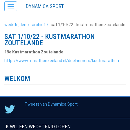
DYNAMICA SPORT
Toggle
navigation
wedstrijden
archief
sat 1/10/22 - kustmarathon zoutelande
SAT 1/10/22 - KUSTMARATHON
ZOUTELANDE
19e Kustmarathon Zoutelande
https://www.marathonzeeland.nl/deelnemers/kustmarathon
WELKOM
Tweets van Dynamica Sport
IK WIL EEN WEDSTRIJD LOPEN