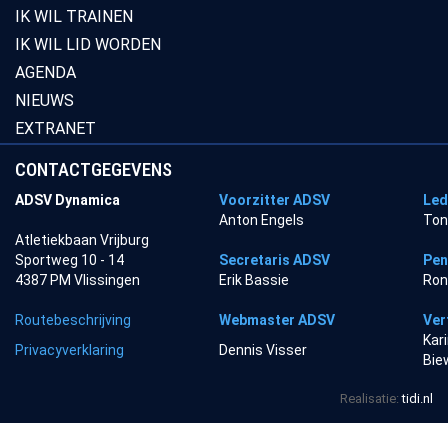
IK WIL TRAINEN
IK WIL LID WORDEN
AGENDA
NIEUWS
EXTRANET
CONTACTGEGEVENS
ADSV Dynamica
Voorzitter ADSV
Led
Anton Engels
Ton
Atletiekbaan Vrijburg
Sportweg 10 - 14
Secretaris ADSV
Pen
4387 PM Vlissingen
Erik Bassie
Ron
Routebeschrijving
Webmaster ADSV
Ver
Kar
Privacyverklaring
Dennis Visser
Bie
Realisatie:
tidi.nl