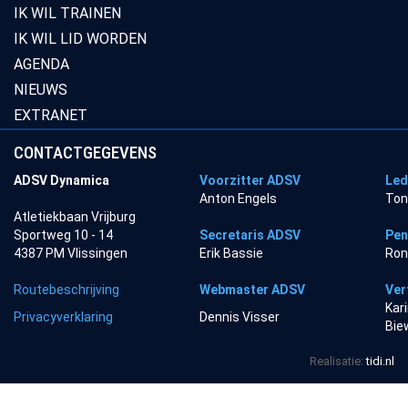
IK WIL TRAINEN
IK WIL LID WORDEN
AGENDA
NIEUWS
EXTRANET
CONTACTGEGEVENS
ADSV Dynamica
Voorzitter ADSV
Led
Anton Engels
Ton
Atletiekbaan Vrijburg
Sportweg 10 - 14
Secretaris ADSV
Pen
4387 PM Vlissingen
Erik Bassie
Ron
Routebeschrijving
Webmaster ADSV
Ver
Kar
Privacyverklaring
Dennis Visser
Bie
Realisatie:
tidi.nl