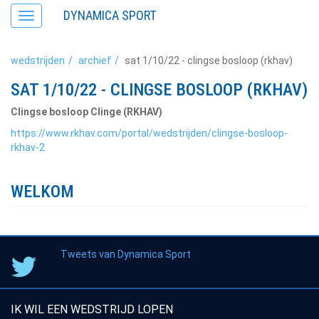
DYNAMICA SPORT
Toggle
navigation
wedstrijden
archief
sat 1/10/22 - clingse bosloop (rkhav)
SAT 1/10/22 - CLINGSE BOSLOOP (RKHAV)
Clingse bosloop Clinge (RKHAV)
https://www.rkhav.com/portal/wedstrijden/clingse-bosloop-
rkhav-2
WELKOM
Tweets van Dynamica Sport
IK WIL EEN WEDSTRIJD LOPEN