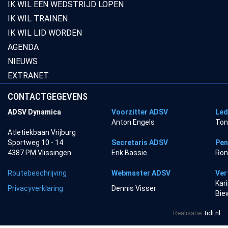
IK WIL EEN WEDSTRIJD LOPEN
IK WIL TRAINEN
IK WIL LID WORDEN
AGENDA
NIEUWS
EXTRANET
CONTACTGEGEVENS
ADSV Dynamica
Voorzitter ADSV
Led
Anton Engels
Ton
Atletiekbaan Vrijburg
Sportweg 10 - 14
Secretaris ADSV
Pen
4387 PM Vlissingen
Erik Bassie
Ron
Routebeschrijving
Webmaster ADSV
Ver
Kar
Privacyverklaring
Dennis Visser
Bie
Realisatie:
tidi.nl