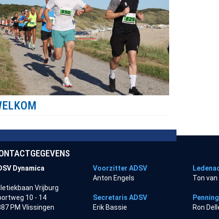
WELKOM
ONTACTGEGEVENS
DSV Dynamica
Voorzitter ADSV
Ledenad
Anton Engels
Ton van
letiekbaan Vrijburg
ortweg 10 - 14
Secretaris ADSV
Pennin
87 PM Vlissingen
Erik Bassie
Ron Del