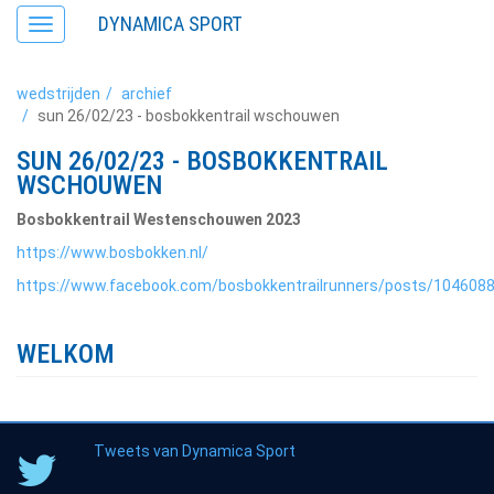
DYNAMICA SPORT
Toggle
navigation
wedstrijden
archief
sun 26/02/23 - bosbokkentrail wschouwen
SUN 26/02/23 - BOSBOKKENTRAIL
WSCHOUWEN
Bosbokkentrail Westenschouwen 2023
https://www.bosbokken.nl/
https://www.facebook.com/bosbokkentrailrunners/posts/104608
WELKOM
Tweets van Dynamica Sport