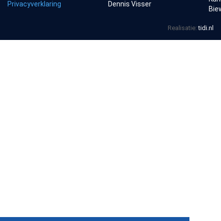
Privacyverklaring
Dennis Visser
Bie
Realisatie:
tidi.nl