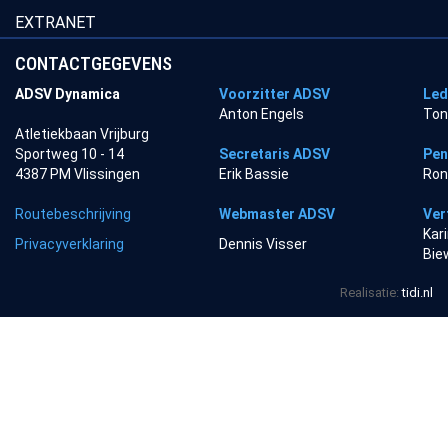
EXTRANET
CONTACTGEGEVENS
ADSV Dynamica
Voorzitter ADSV
Led
Anton Engels
Ton
Atletiekbaan Vrijburg
Sportweg 10 - 14
Secretaris ADSV
Pen
4387 PM Vlissingen
Erik Bassie
Ron
Routebeschrijving
Webmaster ADSV
Ver
Kar
Privacyverklaring
Dennis Visser
Bie
Realisatie:
tidi.nl