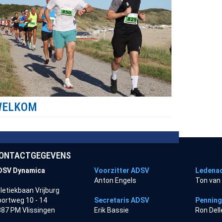
WELKOM
ONTACTGEGEVENS
DSV Dynamica
Voorzitter ADSV
Ledenad
Anton Engels
Ton van
letiekbaan Vrijburg
ortweg 10 - 14
Secretaris ADSV
Pennin
87 PM Vlissingen
Erik Bassie
Ron Del