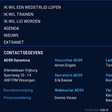
IK WIL EEN WEDSTRIJD LOPEN
IK WIL TRAINEN
IK WIL LID WORDEN
AGENDA
NIEUWS
EXTRANET
CONTACTGEGEVENS
ADSV Dynamica
Voorzitter ADSV
Led
Anton Engels
Ton
Atletiekbaan Vrijburg
Sportweg 10 - 14
Secretaris ADSV
Pen
4387 PM Vlissingen
Erik Bassie
Ron
Routebeschrijving
Webmaster ADSV
Ver
Kar
Privacyverklaring
Dennis Visser
Bie
Realisatie:
tidi.nl