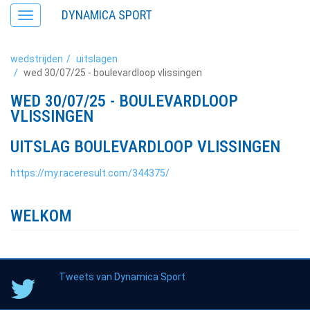
DYNAMICA SPORT
Toggle
navigation
wedstrijden
uitslagen
wed 30/07/25 - boulevardloop vlissingen
WED 30/07/25 - BOULEVARDLOOP
VLISSINGEN
UITSLAG BOULEVARDLOOP VLISSINGEN
https://my.raceresult.com/344375/
WELKOM
Tweets van Dynamica Sport