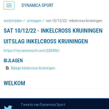
DYNAMICA SPORT
Toggle
navigation
wedstrijden
uitslagen
sat 10/12/22 - inkelcross kruiningen
SAT 10/12/22 - INKELCROSS KRUININGEN
UITSLAG INKELCROSS KRUININGEN
https://my.raceresult.com/228496/
BIJLAGEN
Bijlage Inkelcross Kruiningen
WELKOM
Tweets van Dynamica Sport