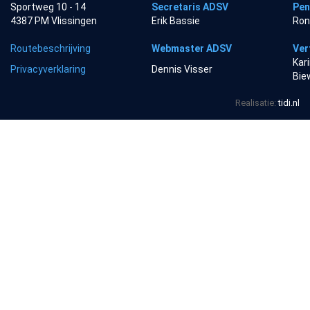
Sportweg 10 - 14
Secretaris ADSV
Pen
4387 PM Vlissingen
Erik Bassie
Ron
Routebeschrijving
Webmaster ADSV
Ver
Kar
Privacyverklaring
Dennis Visser
Bie
Realisatie:
tidi.nl