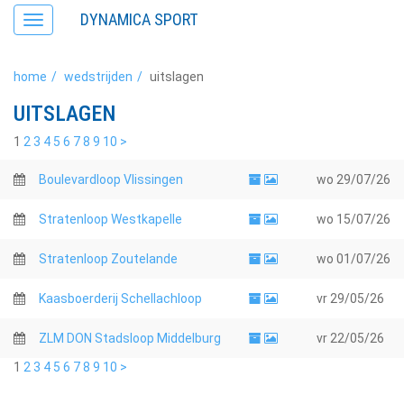
DYNAMICA SPORT
Toggle
navigation
home
wedstrijden
uitslagen
UITSLAGEN
1
2
3
4
5
6
7
8
9
10
>
Boulevardloop Vlissingen
wo
29/07/26
Stratenloop Westkapelle
wo
15/07/26
Stratenloop Zoutelande
wo
01/07/26
Kaasboerderij Schellachloop
vr
29/05/26
ZLM DON Stadsloop Middelburg
vr
22/05/26
1
2
3
4
5
6
7
8
9
10
>