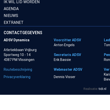
IK WIL LID WORDEN
AGENDA
NIEUWS
EXTRANET
CONTACTGEGEVENS
ADSV Dynamica
Voorzitter ADSV
Led
Anton Engels
Ton
Atletiekbaan Vrijburg
Sportweg 10 - 14
Secretaris ADSV
Pen
4387 PM Vlissingen
Erik Bassie
Ron
Routebeschrijving
Webmaster ADSV
Ver
Kar
Privacyverklaring
Dennis Visser
Bie
Realisatie:
tidi.nl