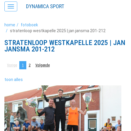
DYNAMICA SPORT
Toggle
navigation
home
fotoboek
stratenloop westkapelle 2025 | jan jansma 201-212
STRATENLOOP WESTKAPELLE 2025 | JAN
JANSMA 201-212
Vorige
1
2
Volgende
toon alles