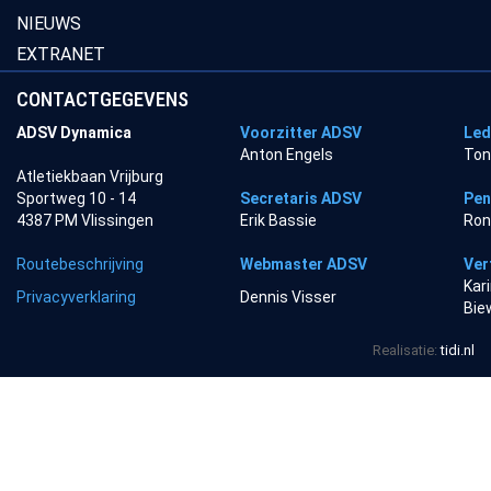
NIEUWS
EXTRANET
CONTACTGEGEVENS
ADSV Dynamica
Voorzitter ADSV
Led
Anton Engels
Ton
Atletiekbaan Vrijburg
Sportweg 10 - 14
Secretaris ADSV
Pen
4387 PM Vlissingen
Erik Bassie
Ron
Routebeschrijving
Webmaster ADSV
Ver
Kar
Privacyverklaring
Dennis Visser
Bie
Realisatie:
tidi.nl