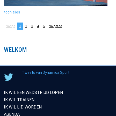
toon alles
Vorige
1
2
3
4
5
Volgende
WELKOM
Tweets van Dynamica Sport
IK WIL EEN WEDSTRIJD LOPEN
IK WIL TRAINEN
IK WIL LID WORDEN
AGENDA