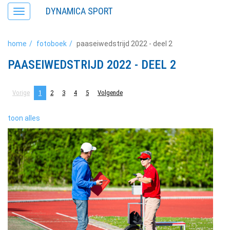
DYNAMICA SPORT
Toggle
navigation
home
fotoboek
paaseiwedstrijd 2022 - deel 2
PAASEIWEDSTRIJD 2022 - DEEL 2
Vorige
1
2
3
4
5
Volgende
toon alles