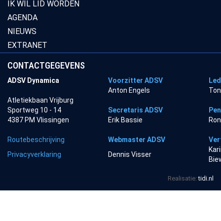
IK WIL LID WORDEN
AGENDA
NIEUWS
EXTRANET
CONTACTGEGEVENS
ADSV Dynamica
Voorzitter ADSV
Led
Anton Engels
Ton
Atletiekbaan Vrijburg
Sportweg 10 - 14
Secretaris ADSV
Pen
4387 PM Vlissingen
Erik Bassie
Ron
Routebeschrijving
Webmaster ADSV
Ver
Kar
Privacyverklaring
Dennis Visser
Bie
Realisatie:
tidi.nl