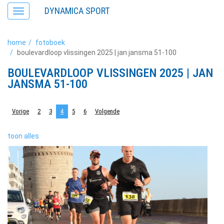
DYNAMICA SPORT
Toggle
navigation
home
fotoboek
boulevardloop vlissingen 2025 | jan jansma 51-100
BOULEVARDLOOP VLISSINGEN 2025 | JAN
JANSMA 51-100
Vorige
2
3
4
5
6
Volgende
toon alles