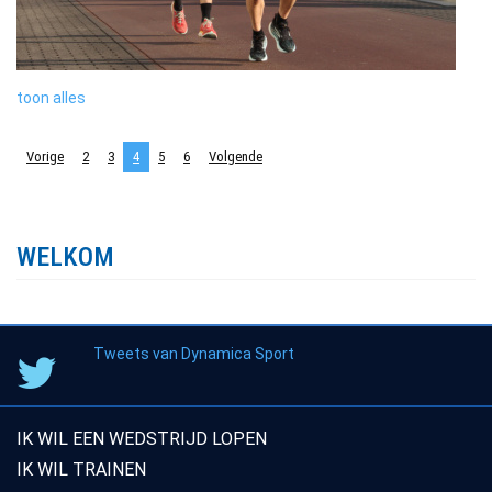
toon alles
Vorige
2
3
4
5
6
Volgende
WELKOM
Tweets van Dynamica Sport
IK WIL EEN WEDSTRIJD LOPEN
IK WIL TRAINEN