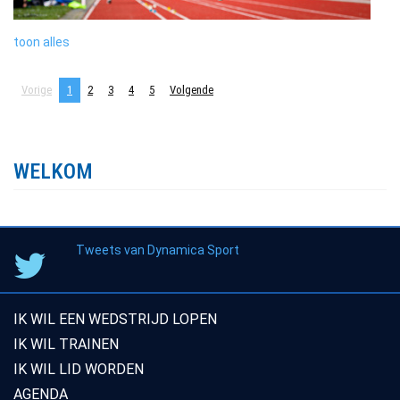
toon alles
Vorige
1
2
3
4
5
Volgende
WELKOM
Tweets van Dynamica Sport
IK WIL EEN WEDSTRIJD LOPEN
IK WIL TRAINEN
IK WIL LID WORDEN
AGENDA