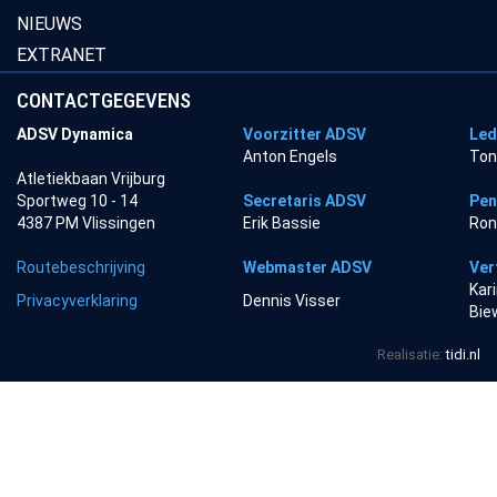
NIEUWS
EXTRANET
CONTACTGEGEVENS
ADSV Dynamica
Voorzitter ADSV
Led
Anton Engels
Ton
Atletiekbaan Vrijburg
Sportweg 10 - 14
Secretaris ADSV
Pen
4387 PM Vlissingen
Erik Bassie
Ron
Routebeschrijving
Webmaster ADSV
Ver
Kar
Privacyverklaring
Dennis Visser
Bie
Realisatie:
tidi.nl