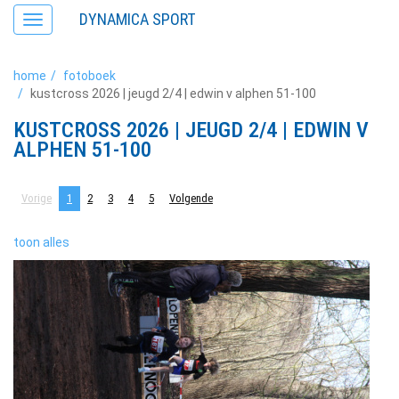
DYNAMICA SPORT
Toggle
navigation
home
fotoboek
kustcross 2026 | jeugd 2/4 | edwin v alphen 51-100
KUSTCROSS 2026 | JEUGD 2/4 | EDWIN V
ALPHEN 51-100
Vorige
1
2
3
4
5
Volgende
toon alles