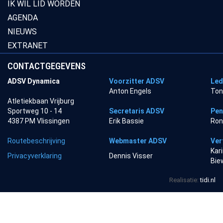
IK WIL LID WORDEN
AGENDA
NIEUWS
EXTRANET
CONTACTGEGEVENS
ADSV Dynamica
Voorzitter ADSV
Led
Anton Engels
Ton
Atletiekbaan Vrijburg
Sportweg 10 - 14
Secretaris ADSV
Pen
4387 PM Vlissingen
Erik Bassie
Ron
Routebeschrijving
Webmaster ADSV
Ver
Kar
Privacyverklaring
Dennis Visser
Bie
Realisatie:
tidi.nl