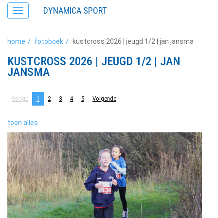
DYNAMICA SPORT
Toggle
navigation
home
fotoboek
kustcross 2026 | jeugd 1/2 | jan jansma
KUSTCROSS 2026 | JEUGD 1/2 | JAN
JANSMA
Vorige
1
2
3
4
5
Volgende
toon alles