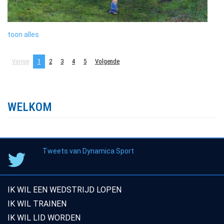
toon alles
Vorige
1
2
3
4
5
Volgende
WELKOM
Tweets van Dynamica Sport
IK WIL EEN WEDSTRIJD LOPEN
IK WIL TRAINEN
IK WIL LID WORDEN