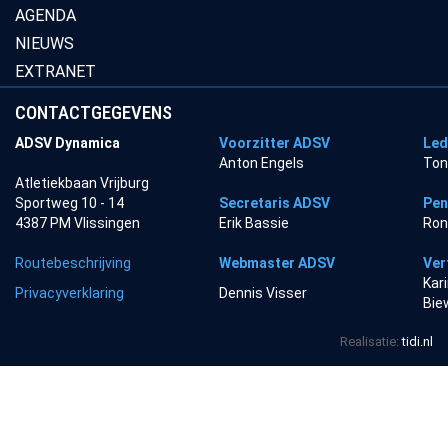
AGENDA
NIEUWS
EXTRANET
CONTACTGEGEVENS
ADSV Dynamica
Voorzitter ADSV
Led
Anton Engels
Ton
Atletiekbaan Vrijburg
Sportweg 10 - 14
Secretaris ADSV
Pen
4387 PM Vlissingen
Erik Bassie
Ron
Routebeschrijving
Webmaster ADSV
Ver
Kar
Privacyverklaring
Dennis Visser
Bie
Realisatie:
tidi.nl