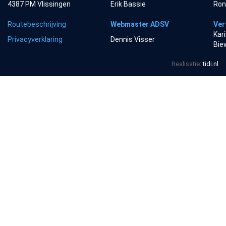
4387 PM Vlissingen
Erik Bassie
Ron
Routebeschrijving
Webmaster ADSV
Ver
Kar
Privacyverklaring
Dennis Visser
Bie
Realisatie:
tidi.nl