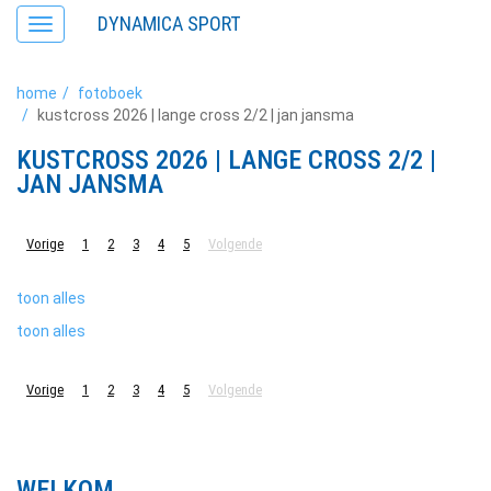
DYNAMICA SPORT
Toggle
navigation
home
fotoboek
kustcross 2026 | lange cross 2/2 | jan jansma
KUSTCROSS 2026 | LANGE CROSS 2/2 |
JAN JANSMA
Vorige
1
2
3
4
5
Volgende
toon alles
toon alles
Vorige
1
2
3
4
5
Volgende
WELKOM