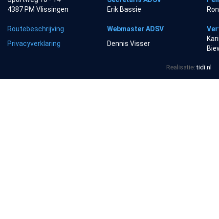
4387 PM Vlissingen
Erik Bassie
Ron
Routebeschrijving
Webmaster ADSV
Ver
Kar
Privacyverklaring
Dennis Visser
Bie
Realisatie:
tidi.nl