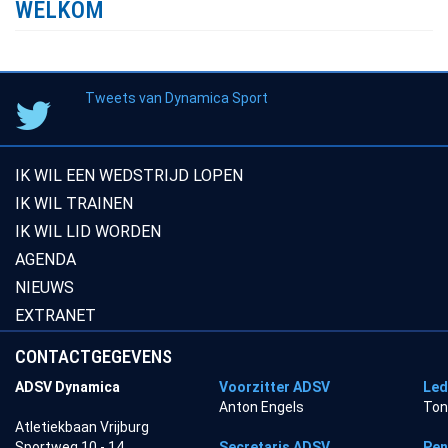
WELKOM
Tweets van Dynamica Sport
IK WIL EEN WEDSTRIJD LOPEN
IK WIL TRAINEN
IK WIL LID WORDEN
AGENDA
NIEUWS
EXTRANET
CONTACTGEGEVENS
ADSV Dynamica
Voorzitter ADSV
Led
Anton Engels
Ton
Atletiekbaan Vrijburg
Sportweg 10 - 14
Secretaris ADSV
Pen