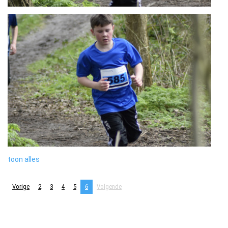
toon alles
Vorige
2
3
4
5
6
Volgende