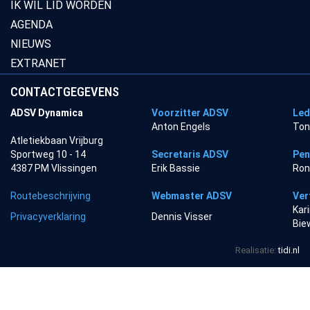
IK WIL LID WORDEN
AGENDA
NIEUWS
EXTRANET
CONTACTGEGEVENS
ADSV Dynamica
Voorzitter ADSV
Led
Anton Engels
Ton
Atletiekbaan Vrijburg
Sportweg 10 - 14
Secretaris ADSV
Pen
4387 PM Vlissingen
Erik Bassie
Ron
Routebeschrijving
Webmaster ADSV
Ver
Kar
Privacyverklaring
Dennis Visser
Bie
Realisatie:
tidi.nl