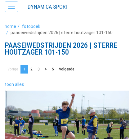
DYNAMICA SPORT
Toggle
navigation
home
fotoboek
paaseiwedstrijden 2026 | sterre houtzager 101-150
PAASEIWEDSTRIJDEN 2026 | STERRE
HOUTZAGER 101-150
Vorige
1
2
3
4
5
Volgende
toon alles