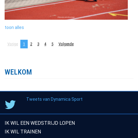
toon alles
Vorige
1
2
3
4
5
Volgende
WELKOM
Tweets van Dynamica Sport
IK WIL EEN WEDSTRIJD LOPEN
IK WIL TRAINEN