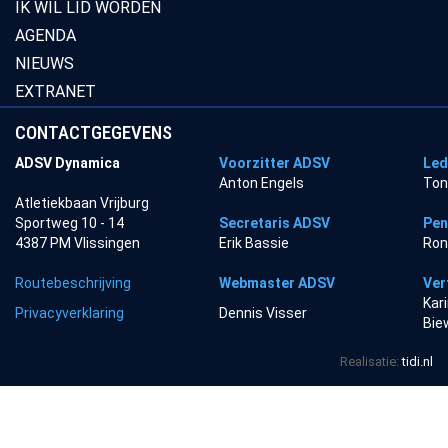
IK WIL LID WORDEN
AGENDA
NIEUWS
EXTRANET
CONTACTGEGEVENS
ADSV Dynamica
Voorzitter ADSV
Led
Anton Engels
Ton
Atletiekbaan Vrijburg
Sportweg 10 - 14
Secretaris ADSV
Pen
4387 PM Vlissingen
Erik Bassie
Ron
Routebeschrijving
Webmaster ADSV
Ver
Kar
Privacyverklaring
Dennis Visser
Bie
Realisatie:
tidi.nl