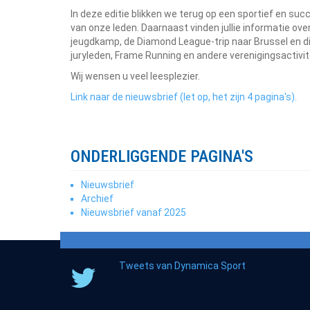
In deze editie blikken we terug op een sportief en suc
van onze leden. Daarnaast vinden jullie informatie 
jeugdkamp, de Diamond League-trip naar Brussel en di
juryleden, Frame Running en andere verenigingsactivit
Wij wensen u veel leesplezier.
Link naar de nieuwsbrief (let op, het zijn 4 pagina's).
ONDERLIGGENDE PAGINA'S
Nieuwsbrief
Archief
Nieuwsbrief vanaf 2025
Tweets van Dynamica Sport