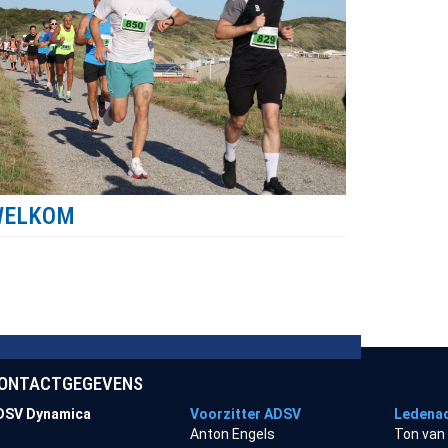
WELKOM
ONTACTGEGEVENS
DSV Dynamica
Voorzitter ADSV
Ledenad
Anton Engels
Ton van