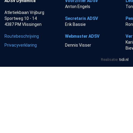
ADSV Dynamica
Voorzitter ADSV
Led
Anton Engels
Ton
Atletiekbaan Vrijburg
Sportweg 10 - 14
Secretaris ADSV
Pen
4387 PM Vlissingen
Erik Bassie
Ron
Routebeschrijving
Webmaster ADSV
Ver
Kar
Privacyverklaring
Dennis Visser
Bie
Realisatie:
tidi.nl