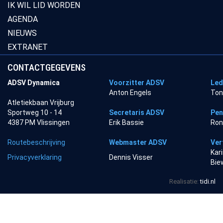
IK WIL LID WORDEN
AGENDA
NIEUWS
EXTRANET
CONTACTGEGEVENS
ADSV Dynamica
Voorzitter ADSV
Led
Anton Engels
Ton
Atletiekbaan Vrijburg
Sportweg 10 - 14
Secretaris ADSV
Pen
4387 PM Vlissingen
Erik Bassie
Ron
Routebeschrijving
Webmaster ADSV
Ver
Kar
Privacyverklaring
Dennis Visser
Bie
Realisatie:
tidi.nl